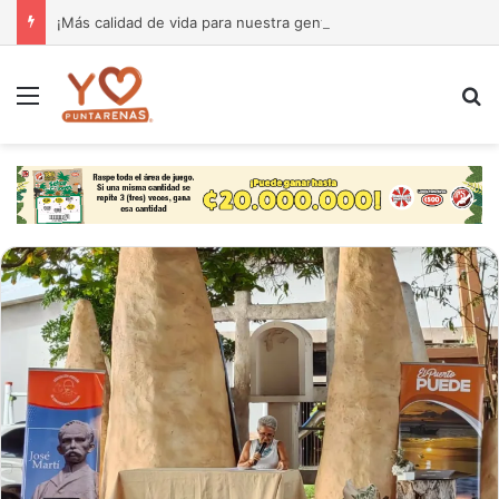
¡Más calidad de vida para nuestra gente! El Monseñor Sanabria estrena moderna farmacia especializada en cáncer
Menú
B