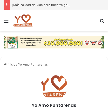
¡Más calidad de vida para nuestra gente! El Monseñor Sanabria estrena moderna farmacia especializada en cáncer
Menú
B
Inicio
/
Yo Amo Puntarenas
Yo Amo Puntarenas