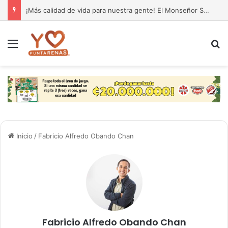
¡Atención vecinos de Golfito y zona Sur! SENASA activa alerta por caso de rabia paralítica en Pavones
Menú
B
Inicio
/
Fabricio Alfredo Obando Chan
Fabricio Alfredo Obando Chan