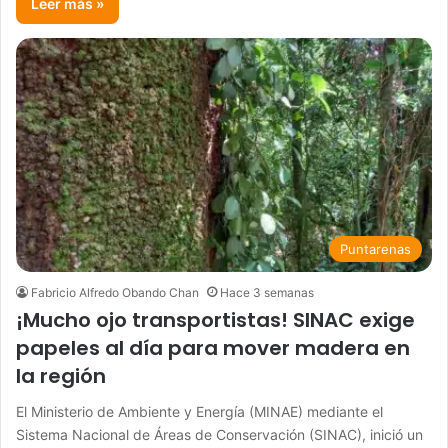
Leer más »
Puntarenas
Fabricio Alfredo Obando Chan
Hace 3 semanas
¡Mucho ojo transportistas! SINAC exige
papeles al día para mover madera en
la región
El Ministerio de Ambiente y Energía (MINAE) mediante el
Sistema Nacional de Áreas de Conservación (SINAC), inició un