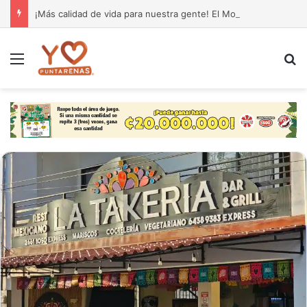
¡Más calidad de vida para nuestra gente! El Monseñor Sanabria estrena moderna farmacia especializada en cáncer
Menú
B