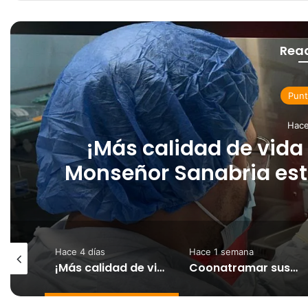
Rea
Punt
Hace
¡Más calidad de vida 
Monseñor Sanabria es
especializa
Hace 4 días
Hace 1 semana
INCOP entrega a la Municipalidad de Puntarenas la restauración del Parque El Muellero tras inversión de más de ₡234 millones
¡Más calidad de vida para nuestra gente! El Monseñor Sanabria estrena moderna farmacia especializada en cáncer
Coonatramar suspenderá temporalmente los servicios del ferry San Lucas II por daños asociados a la sedimentación