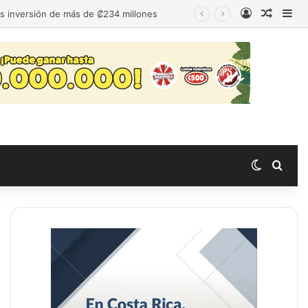
Acceso
Publica
Bar
as inversión de más de ₡234 millones
Switch s
Busc