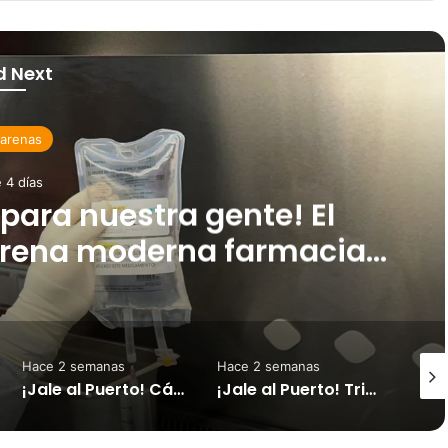
d Next
arenas
 4 días
para nuestra gente! El
trena moderna farmacia
da en cáncer
Hace 2 semanas
Hace 2 semanas
Hace
¡Jale al Puerto! Cámara de Turismo invita a disfrutar el triatlón y vivir un fin de semana diferente en Puntarenas
¡Jale al Puerto! Triatlón Paseo de los Turistas 2026 impulsará el turismo y la economía de Puntarenas este fin de semana