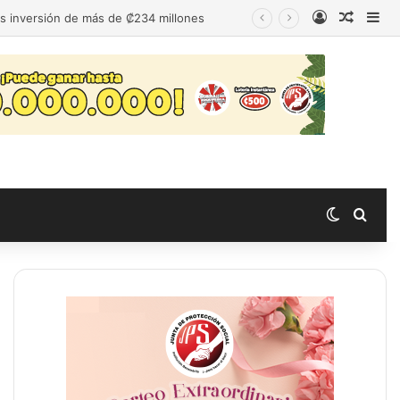
Acceso
Publica
Bar
as inversión de más de ₡234 millones
Switch s
Busc