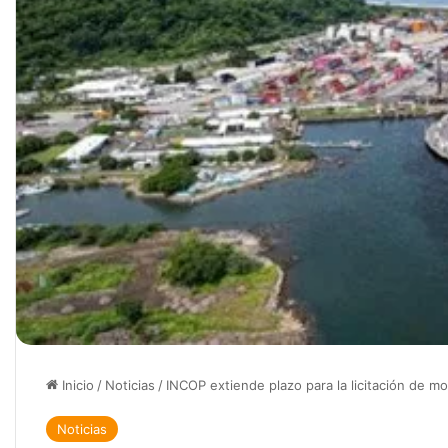
Inicio
/
Noticias
/
INCOP extiende plazo para la licitación de m
Noticias