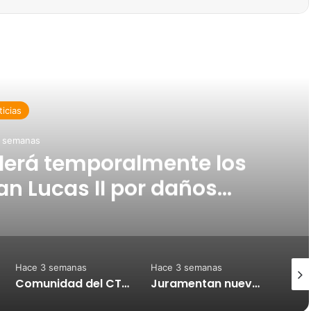
d Next
icias
 semanas
erá temporalmente los
San Lucas II por daños
a sedimentación
Hace 3 semanas
Hace 3 semanas
Hace
Comunidad del CTP de Puntarenas celebra mejoras en sus instalaciones tras años de espera
Juramentan nueva Comisión de Festejos Populares de Puntarenas rumbo a los Carnavales 2027