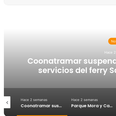
Rea
Not
Hace 2
Coonatramar suspend
servicios del ferry 
asociados a l
Hace 2 semanas
Hace 2 semanas
INCOP entrega a la Municipalidad de Puntarenas la restauración del Parque El Muellero tras inversión de más de ₡234 millones
Coonatramar suspenderá temporalmente los servicios del ferry San Lucas II por daños asociados a la sedimentación
Parque Mora y Cañas: INCOP recibe obras de restauración