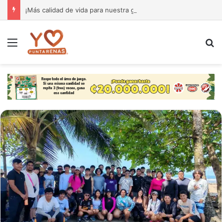
¡Más calidad de vida para nuestra gente! El Monseñor Sanabria estrena moderna farmacia especializada en cáncer
Menú
B