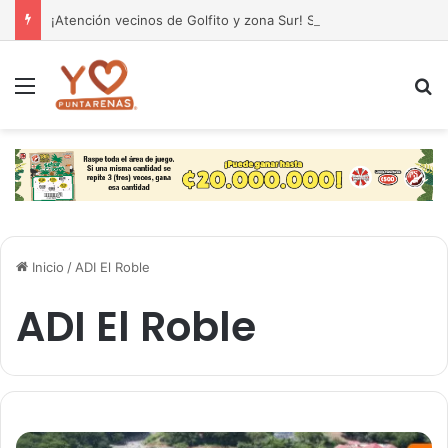
¡Atención vecinos de Golfito y zona Sur! SENASA activa alerta por caso de rabia paralítica en Pavones
Menú
B
Inicio
/
ADI El Roble
ADI El Roble