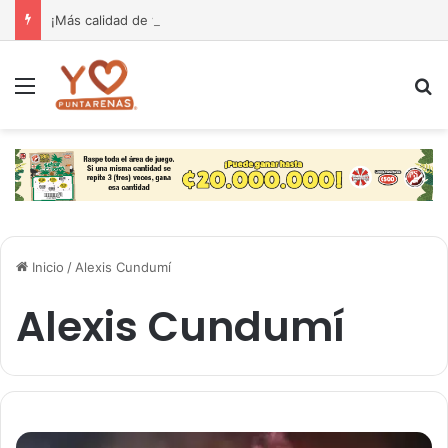
¡Más calidad de vida para nuestra gente! El Monseñor Sanabria estrena moderna farmacia especializada en cáncer
Menú
B
Inicio
/
Alexis Cundumí
Alexis Cundumí