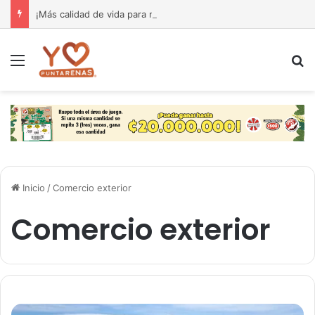
¡Más calidad de vida para nuestra gente! El Monseñor Sanabria estrena moderna farmacia especializada en cáncer
Menú
B
Inicio
/
Comercio exterior
Comercio exterior