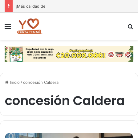
¡Más calidad de vida para nuestra gente! El Monseñor Sanabria estrena moderna farmacia especializada en cáncer
Menú
B
Inicio
/
concesión Caldera
concesión Caldera