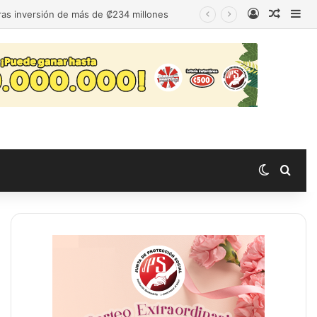
Acceso
Publica
Bar
tras inversión de más de ₡234 millones
Switch s
Busc