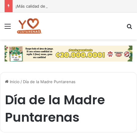
¡Más calidad de vida para nuestra gente! El Monseñor Sanabria estrena moderna farmacia especializada en cáncer
Menú
B
Inicio
/
Día de la Madre Puntarenas
Día de la Madre
Puntarenas