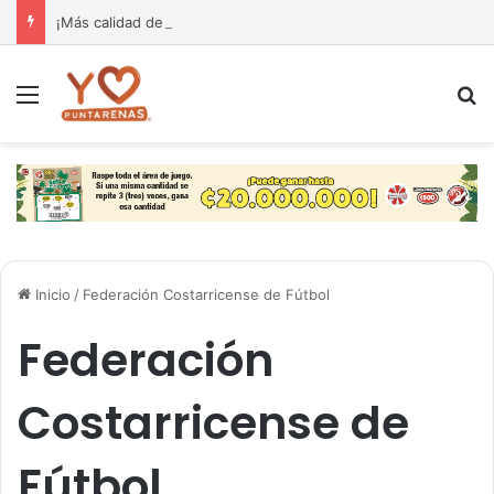
¡Más calidad de vida para nuestra gente! El Monseñor Sanabria estrena moderna farmacia especializada en cáncer
Menú
B
Inicio
/
Federación Costarricense de Fútbol
Federación
Costarricense de
Fútbol