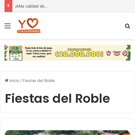
¡Más calidad de vida para nuestra gente! El Monseñor Sanabria estrena moderna farmacia especializada en cáncer
Menú
B
Inicio
/
Fiestas del Roble
Fiestas del Roble