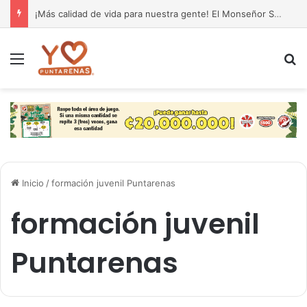
¡Más calidad de vida para nuestra gente! El Monseñor Sanabria estrena moderna farmacia especializada en cáncer
Menú
B
Inicio
/
formación juvenil Puntarenas
formación juvenil
Puntarenas