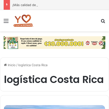
¡Más calidad de vida para nuestra gente! El Monseñor Sanabria estrena moderna farmacia especializada en cáncer
Menú
B
Inicio
/
logística Costa Rica
logística Costa Rica