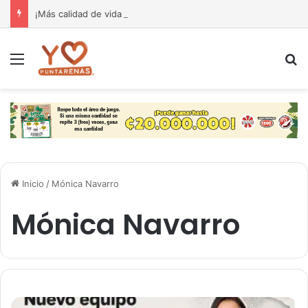
¡Más calidad de vida para nuestra gente! El Monseñor Sanabria estrena moderna farmacia especializada en cáncer
Menú
B
Inicio
/
Mónica Navarro
Mónica Navarro