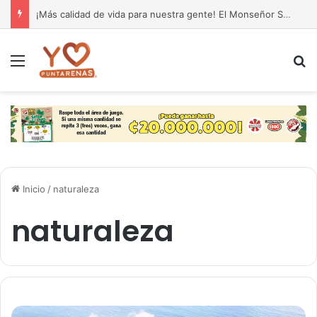
¡Más calidad de vida para nuestra gente! El Monseñor Sanabria estrena moderna farmacia especializada en cáncer
Menú
B
Inicio
/
naturaleza
naturaleza