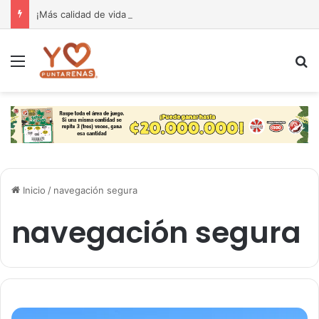
¡Más calidad de vida para nuestra gente! El Monseñor Sanabria estrena moderna farmacia especializada en cáncer
Menú
B
Inicio
/
navegación segura
navegación segura