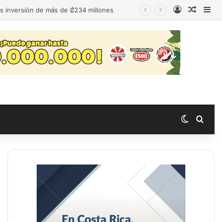
Acceso
Publica
Bar
as inversión de más de ₡234 millones
Switch s
Busc