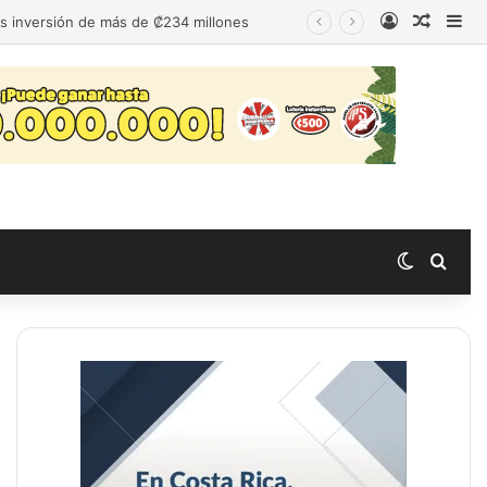
Acceso
Publica
Bar
as inversión de más de ₡234 millones
Switch s
Busc