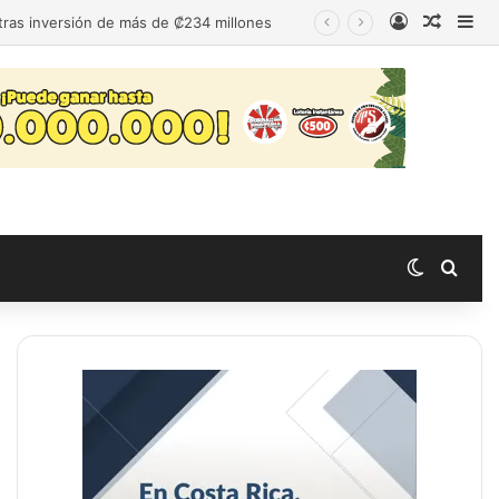
Acceso
Publica
Bar
 tras inversión de más de ₡234 millones
Switch s
Busc