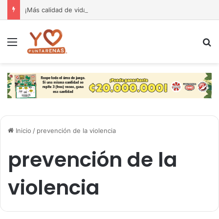
¡Más calidad de vida para nuestra gente! El Monseñor Sanabria estrena moderna farmacia especializada en cáncer
Menú
B
Inicio
/
prevención de la violencia
prevención de la
violencia