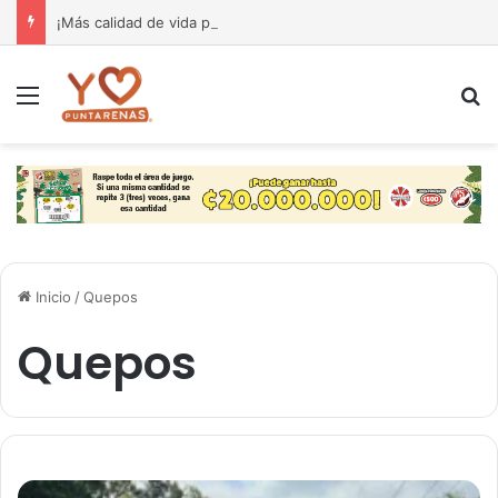
¡Más calidad de vida para nuestra gente! El Monseñor Sanabria estrena moderna farmacia especializada en cáncer
Menú
B
Inicio
/
Quepos
Quepos