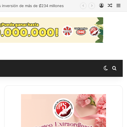
Acceso
Publica
Bar
as inversión de más de ₡234 millones
Switch s
Busc