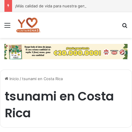
¡Más calidad de vida para nuestra gente! El Monseñor Sanabria estrena moderna farmacia especializada en cáncer
Menú
B
Inicio
/
tsunami en Costa Rica
tsunami en Costa
Rica