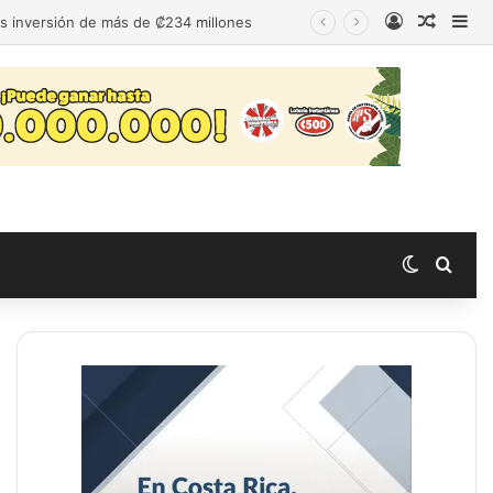
Acceso
Publica
Bar
as inversión de más de ₡234 millones
Switch s
Busc