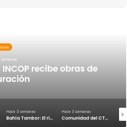
d Next
icias
 semanas
 INCOP recibe obras de
uración
Hace 3 semanas
Hace 3 semanas
Hace
Bahía Tambor: El rincón puntarenense que conquista a los atletas del mundo
Comunidad del CTP de Puntarenas celebra mejoras en sus instalaciones tras años de espera