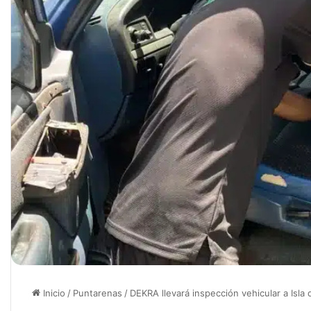
Inicio
/
Puntarenas
/
DEKRA llevará inspección vehicular a Isla 