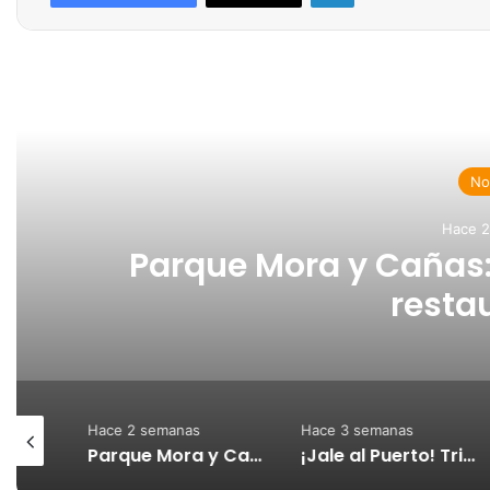
Rea
Not
Hace 2
Parque Mora y Cañas:
resta
Hace 2 semanas
Hace 3 semanas
¡Jale al Puerto! Cámara de Turismo invita a disfrutar el triatlón y vivir un fin de semana diferente en Puntarenas
Parque Mora y Cañas: INCOP recibe obras de restauración
¡Jale al Puerto! Triatlón Paseo de los Turistas 2026 impulsará el turismo y la economía de Puntarenas este fin de semana