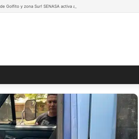
de Golfito y zona Sur! SENASA activa alerta por caso de rabia paralític