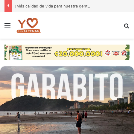
¡Más calidad de vida para nuestra gente! El Monseñor Sanabria estrena moderna farmacia especializada en cáncer
Menú
B