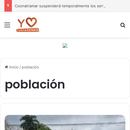
Coonatramar suspenderá temporalmente los servicios del ferry San Lucas II por daños asociados a la sedimentación
Menú
B
Inicio
/
población
población