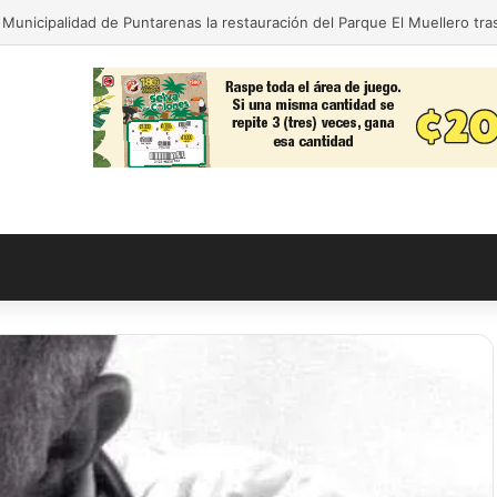
da para nuestra gente! El Monseñor Sanabria estrena moderna farmacia 