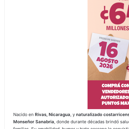
Nacido en
Rivas, Nicaragua
, y
naturalizado costarricen
Monseñor Sanabria
, donde durante décadas brindó salud
familias. Su amabilidad, humor y trato cercano lo convir