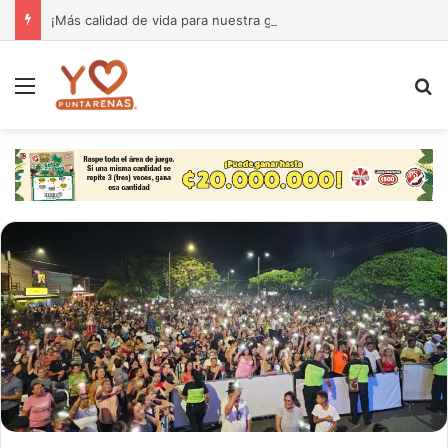
¡Más calidad de vida para nuestra gente! El Monseñor Sanabria estrena moderna farmacia especializada en cáncer
Menú
B