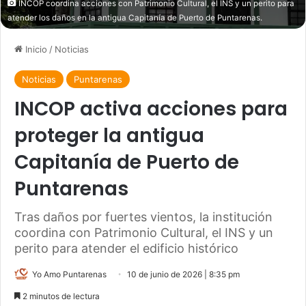
INCOP coordina acciones con Patrimonio Cultural, el INS y un perito para
atender los daños en la antigua Capitanía de Puerto de Puntarenas.
Inicio
/
Noticias
Noticias
Puntarenas
INCOP activa acciones para
proteger la antigua
Capitanía de Puerto de
Puntarenas
Tras daños por fuertes vientos, la institución
coordina con Patrimonio Cultural, el INS y un
perito para atender el edificio histórico
Yo Amo Puntarenas
10 de junio de 2026 | 8:35 pm
2 minutos de lectura