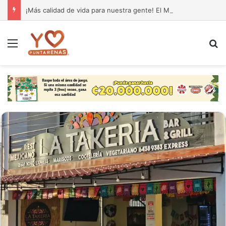
¡Más calidad de vida para nuestra gente! El Monseñor Sanabria estrena moderna farmacia especializada en cáncer
Menú
B