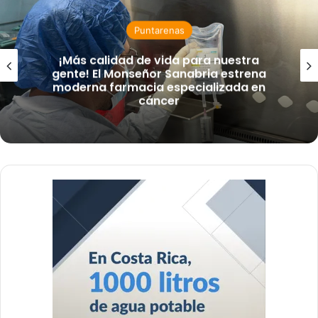
Noticias
nuestra
Coonatramar suspend
a estrena
temporalmente los servicios 
izada en
San Lucas II por daños asoci
sedimentación