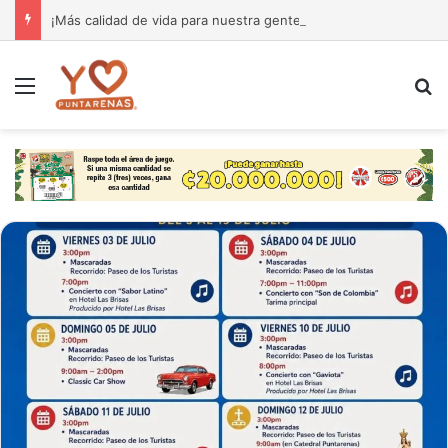
¡Más calidad de vida para nuestra gente! El Monseñor Sanabria estrena moderna farmacia especializada en cáncer
Menú
B