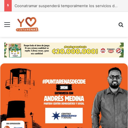
Coonatramar suspenderá temporalmente los servicios del ferry San Lucas II por daños asociados a la sedimentación
Menú
B