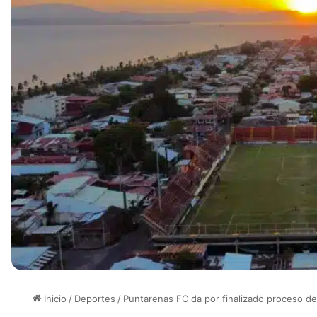
Inicio
/
Deportes
/
Puntarenas FC da por finalizado proceso d