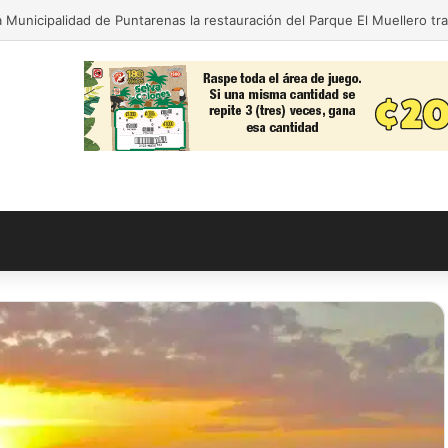
ida para nuestra gente! El Monseñor Sanabria estrena moderna farmacia