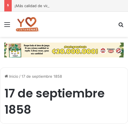
¡Más calidad de vida para nuestra gente! El Monseñor Sanabria estrena moderna farmacia especializada en cáncer
Menú
B
Inicio
/
17 de septiembre 1858
17 de septiembre
1858