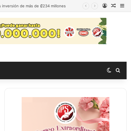
Acceso
Publica
Bar
as inversión de más de ₡234 millones
Switch s
Busc