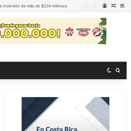
Acceso
Publica
Bar
as inversión de más de ₡234 millones
Switch s
Busc