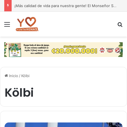
¡Más calidad de vida para nuestra gente! El Monseñor Sanabria estrena moderna farmacia especializada en cáncer
Menú
B
Inicio
/
Kölbi
Kölbi