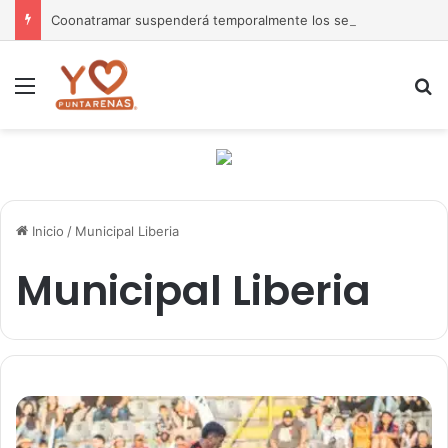
Coonatramar suspenderá temporalmente los servicios del ferry San Lucas II por daños asociados a la sedimentación
Menú
B
Inicio
/
Municipal Liberia
Municipal Liberia