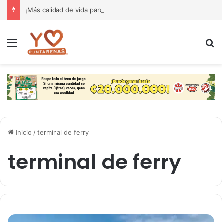
¡Más calidad de vida para nuestra gente! El Monseñor Sanabria estrena moderna farmacia especializada en cáncer
Menú
B
Inicio
/
terminal de ferry
terminal de ferry