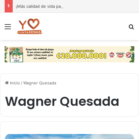
¡Más calidad de vida para nuestra gente! El Monseñor Sanabria estrena moderna farmacia especializada en cáncer
Menú
B
Inicio
/
Wagner Quesada
Wagner Quesada