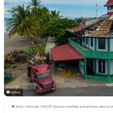
default
Inicio
/
Noticias
/
INCOP ejecuta medidas preventivas para prote