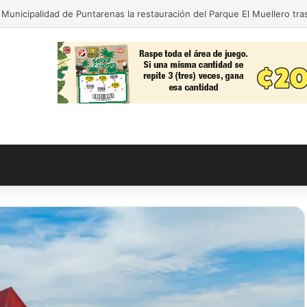
da para nuestra gente! El Monseñor Sanabria estrena moderna farmacia 