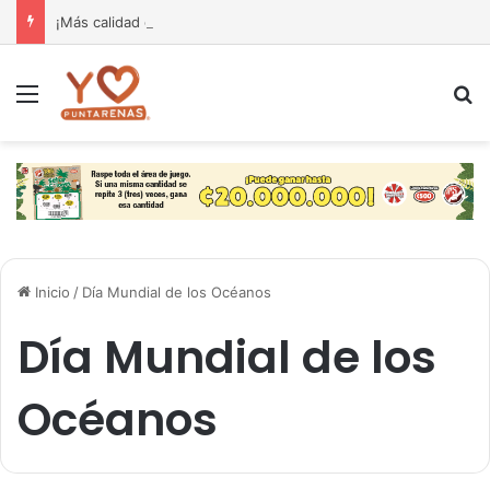
¡Más calidad de vida para nuestra gente! El Monseñor Sanabria estrena moderna farmacia especializada en cáncer
Menú
B
Inicio
/
Día Mundial de los Océanos
Día Mundial de los
Océanos